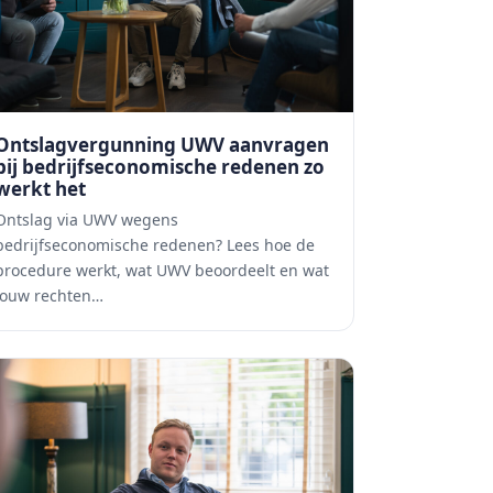
Ontslagvergunning UWV aanvragen
bij bedrijfseconomische redenen zo
werkt het
Ontslag via UWV wegens
bedrijfseconomische redenen? Lees hoe de
procedure werkt, wat UWV beoordeelt en wat
jouw rechten…