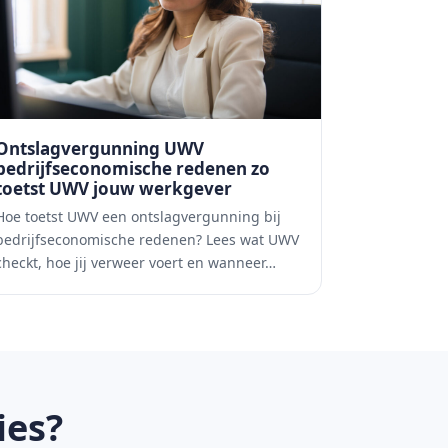
Ontslagvergunning UWV
bedrijfseconomische redenen zo
toetst UWV jouw werkgever
Hoe toetst UWV een ontslagvergunning bij
bedrijfseconomische redenen? Lees wat UWV
checkt, hoe jij verweer voert en wanneer…
ies?