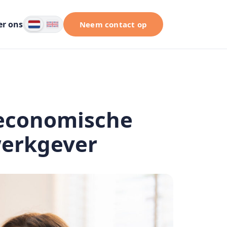
er ons
Neem contact op
seconomische
werkgever