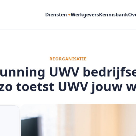
Diensten
Werkgevers
Kennisbank
Ov
REORGANISATIE
unning UWV bedrijf
zo toetst UWV jouw 