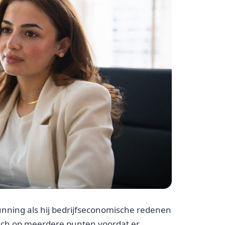
nning als hij bedrijfseconomische redenen
isch op meerdere punten voordat er