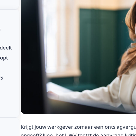
n
deelt
oopt
25
Krijgt jouw werkgever zomaar een ontslagvergu
opgeeft? Nee, het UWV toetst de aanvraag krit