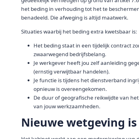
gedeeltelijk vernietigen op grond van artikel 7:6
het beding in verhouding tot het te beschermen
benadeeld. Die afweging is altijd maatwerk.
Situaties waarbij het beding extra kwetsbaar is:
Het beding staat in een tijdelijk contract z
zwaarwegend bedrijfsbelang.
Je werkgever heeft jou zelf aanleiding ge
(ernstig verwijtbaar handelen).
Je functie is tijdens het dienstverband ing
opnieuw is overeengekomen.
De duur of geografische reikwijdte van het
van jouw werkzaamheden.
Nieuwe wetgeving is
Het kabinet werkt aan een modernisering van 