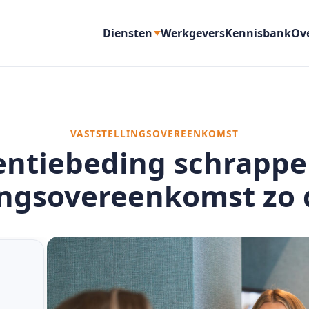
Diensten
Werkgevers
Kennisbank
Ov
VASTSTELLINGSOVEREENKOMST
ntiebeding schrappe
ingsovereenkomst zo 