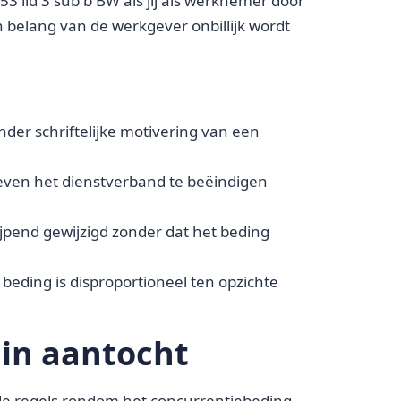
53 lid 3 sub b BW als jij als werknemer door
 belang van de werkgever onbillijk wordt
onder schriftelijke motivering van een
geven het dienstverband te beëindigen
rijpend gewijzigd zonder dat het beding
 beding is disproportioneel ten opzichte
 in aantocht
de regels rondom het concurrentiebeding.