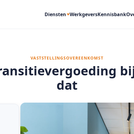
Diensten
Werkgevers
Kennisbank
Ov
VASTSTELLINGSOVEREENKOMST
ransitievergoeding bi
dat