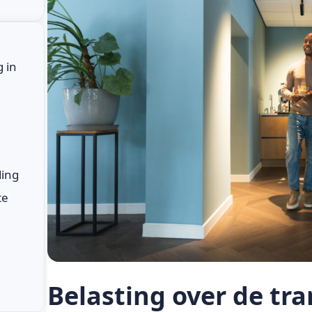
g in
ding
te
Belasting over de tra