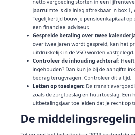
netto vergoeding storten in een lijfrenteve
jaarruimte is die inleg aftrekbaar in box 1
Tegelijkertijd bouw je pensioenkapitaal op 
een financieel adviseur.
Gespreide betaling over twee kalenderj
over twee jaren wordt gespreid, kan het p
uitdrukkelijk in de VSO worden vastgelegd.
Controleer de inhouding achteraf:
Heeft 
ingehouden? Dan kun je bij de aangifte in
bedrag terugvragen. Controleer dit altijd.
Letten op toeslagen:
De transitievergoedi
zoals de zorgtoeslag en huurtoeslag. Een 
uitbetalingsjaar toe leiden dat je recht op t
De middelingsregelin
Tot en met het belastingjaar 2024 bestond de 