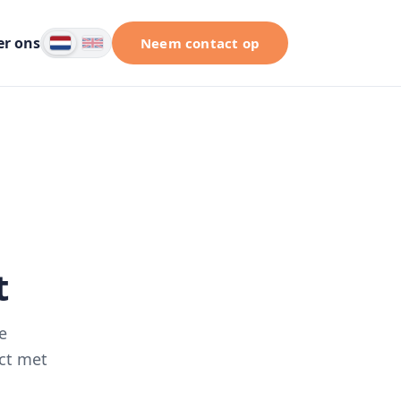
er ons
Neem contact op
t
e
act met