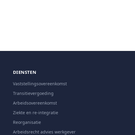
DIENSTEN
Vaststellingsovereenkomst
Transitievergoeding
Arbeidsovereenkomst
Ziekte en re-integratie
Reorganisatie
Arbeidsrecht advies werkgever